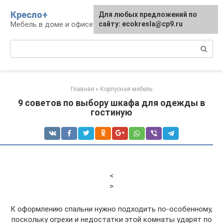
Перейти
Кресло+
Для любых предложений по
к
Мебель в доме и офисе
сайту: ecokresla@cp9.ru
контенту
Поиск:
Главная
»
Корпусная мебель
9 советов по выбору шкафа для одежды в
гостиную
<
>
К оформлению спальни нужно подходить по-особенному,
поскольку огрехи и недостатки этой комнаты ударят по