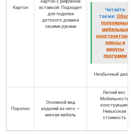
картон с рифленой
Картон
вставкой. Подходит
Читайте
для поделки
также:
Обзор
детского домика
популярных
своими руками
мебельных
конструкторов,
плюсы и
минусы
программ
Необычный дизай
Легкий вес.
Мобильность
Основной вид
конструкции.
Поролон
изделий из него —
Невысокая
мягкая мебель
стоимость