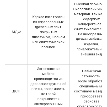
Высокая прочность
Экологически чист
материал, так как 
Каркас изготовлен
содержит
из спрессованных
канцерогенов и
древесных плит,
синтетических смол
МДФ
покрытых
Разнообразный
пластиком, шпоном
дизайн мебельных
или синтетической
изделий,
пленкой
привлекательный
внешний вид
Изготовление
Невысокая
мебели
стоимость.
производится из
После обработки
древесностружечной
специальными
плиты, поверхность
ДСП
составами материа
которой
приобретает
покрывается
свойства
лакокрасочными
огнестойкости и