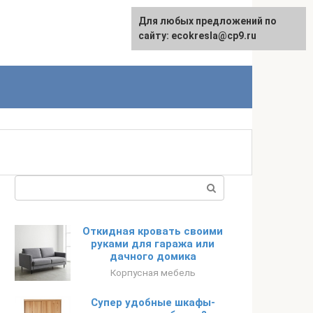
Для любых предложений по
сайту: ecokresla@cp9.ru
Поиск:
Откидная кровать своими
руками для гаража или
дачного домика
Корпусная мебель
Супер удобные шкафы-