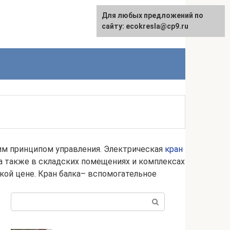
Для любых предложений по
сайту: ecokresla@cp9.ru
им принципом управления. Электрическая
кран
а также в складских помещениях и комплексах
кой цене. Кран балка– вспомогательное
Поиск: