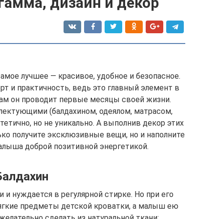
гамма, дизайн и декор
мое лучшее — красивое, удобное и безопасное.
т и практичность, ведь это главный элемент в
ам он проводит первые месяцы своей жизни.
лектующими (балдахином, одеялом, матрасом,
етично, но не уникально. А выполнив декор этих
ько получите эксклюзивные вещи, но и наполните
алыша доброй позитивной энергетикой.
Балдахин
и и нуждается в регулярной стирке. Но при его
мягкие предметы детской кроватки, а малыш ею
желательно сделать из натуральной ткани: