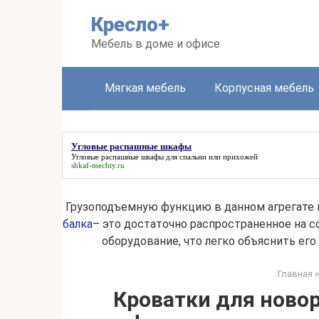
Перейти
Кресло+
к
контенту
Мебель в доме и офисе
Мягкая мебель
Корпусная мебель
Угловые распашные шкафы
Угловые распашные шкафы
для спальни или прихожей
shkaf-mechty.ru
Грузоподъемную функцию в данном агрегате 
балка
– это достаточно распространенное на 
оборудование, что легко объяснить ег
Главная
»
Кроватки для ново