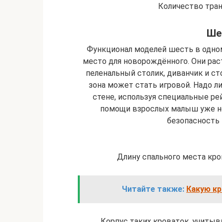
Количество тра
Ше
Функционал моделей шесть в одном
место для новорождённого. Они рас
пеленальный столик, диванчик и ст
зона может стать игровой. Надо л
стене, используя специальные ре
помощи взрослых малыш уже не
безопасность 
Длину спального места кр
Читайте также:
Какую кр
Корпус таких кроваток, учитыва