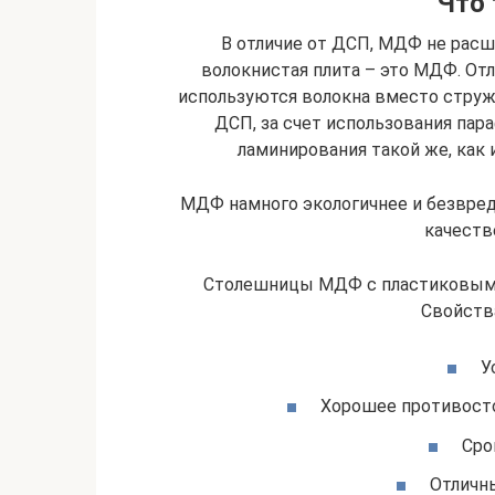
Что
В отличие от ДСП, МДФ не расш
волокнистая плита – это МДФ. Отл
используются волокна вместо струж
ДСП, за счет использования пар
ламинирования такой же, как 
МДФ намного экологичнее и безвредн
качеств
Столешницы МДФ с пластиковым 
Свойства
У
Хорошее противост
Сро
Отличн