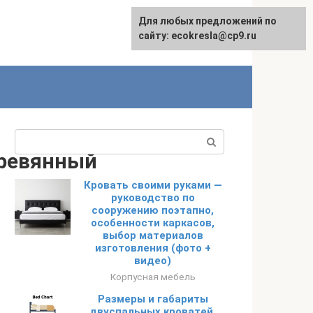
Для любых предложений по
сайту: ecokresla@cp9.ru
Поиск:
еревянный
Кровать своими руками —
руководство по
сооружению поэтапно,
особенности каркасов,
выбор материалов
изготовления (фото +
видео)
Корпусная мебель
Размеры и габариты
двуспальных кроватей,