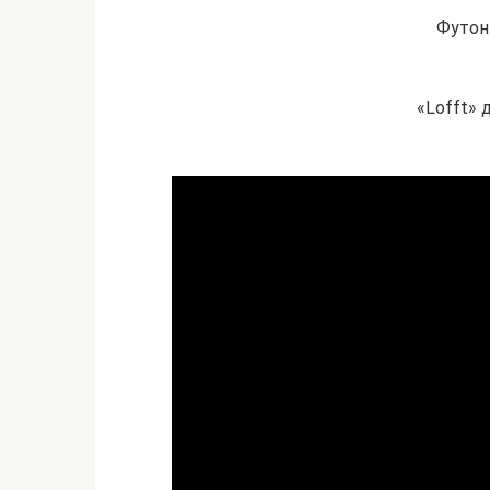
Футон
«Lofft» 