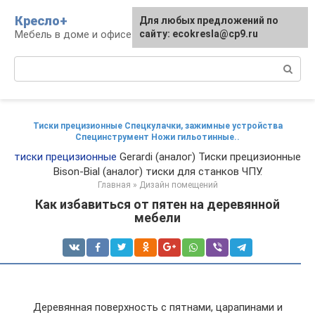
Перейти
Кресло+
Для любых предложений по
к
Мебель в доме и офисе
сайту: ecokresla@cp9.ru
контенту
Поиск:
Тиски прецизионные Спецкулачки, зажимные устройства
Специнструмент Ножи гильотинные..
тиски прецизионные
Gerardi (аналог) Тиски прецизионные
Bison-Bial (аналог) тиски для станков ЧПУ.
Главная
»
Дизайн помещений
Как избавиться от пятен на деревянной
мебели
Деревянная поверхность с пятнами, царапинами и