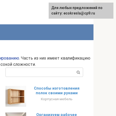
Для любых предложений по
сайту: ecokresla@cp9.ru
ированию
. Часть из них имеет квалификацию
сокой сложности.
Поиск:
Способы изготовления
полок своими руками
Корпусная мебель
Организуем рабочее