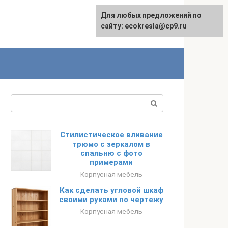
Для любых предложений по
сайту: ecokresla@cp9.ru
Поиск:
Стилистическое вливание
трюмо с зеркалом в
спальню с фото
примерами
Корпусная мебель
Как сделать угловой шкаф
своими руками по чертежу
Корпусная мебель