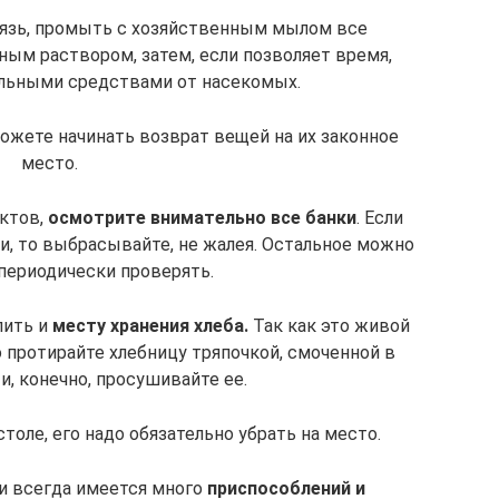
рязь, промыть с хозяйственным мылом все
ным раствором, затем, если позволяет время,
ольными средствами от насекомых.
можете начинать возврат вещей на их законное
место.
уктов,
осмотрите внимательно все банки
. Если
и, то выбрасывайте, не жалея. Остальное можно
 периодически проверять.
лить и
месту хранения хлеба.
Так как это живой
о протирайте хлебницу тряпочкой, смоченной в
 и, конечно, просушивайте ее.
столе, его надо обязательно убрать на место.
ки всегда имеется много
приспособлений и