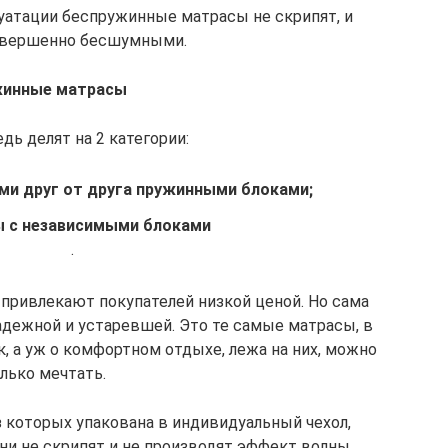
уатации беспружинные матрасы не скрипят, и
овершенно бесшумными.
жинные матрасы
дь делят на 2 категории:
ми друг от друга пружинными блоками;
 с независимыми блоками
.
привлекают покупателей низкой ценой. Но сама
адежной и устаревшей. Это те самые матрасы, в
, а уж о комфортном отдыхе, лежа на них, можно
лько мечтать.
 которых упакована в индивидуальный чехол,
и не скрипят и не производят эффект волны,