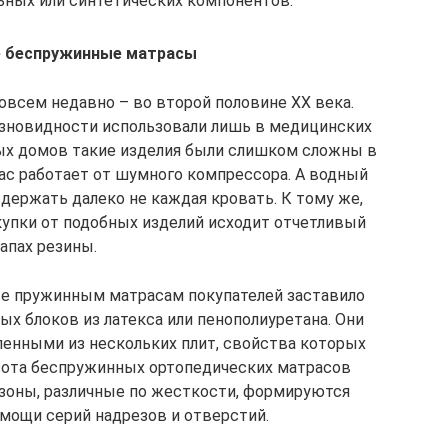
льных или синтетических компонентов.
 беспружинные матрасы
овсем недавно – во второй половине XX века.
азновидности использовали лишь в медицинских
ных домов такие изделия были слишком сложны в
ас работает от шумного компрессора. А водный
держать далеко не каждая кровать. К тому же,
купки от подобных изделий исходит отчетливый
апах резины.
ве пружинным матрасам покупателей заставило
ых блоков из латекса или пенополиуретана. Они
енными из нескольких плит, свойства которых
сота беспружинных ортопедических матрасов
 зоны, различные по жесткости, формируются
мощи серий надрезов и отверстий.