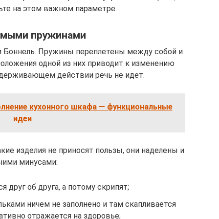
ьте на этом важном параметре.
имыми пружинами
и Боннель. Пружины переплетены между собой и
 положения одной из них приводит к изменению
ддерживающем действии речь не идет.
олнение кухонного шкафа — функциональные
идеи
кие изделия не приносят пользы, они наделены и
чими минусами:
я друг об друга, а потому скрипят;
ьками ничем не заполнено и там скапливается
гативно отражается на здоровье;