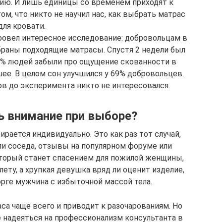
тию. И лишь единицы со временем приходят к
ом, что никто не научил нас, как выбрать матрас
для кровати.
ровел интересное исследование: добровольцам в
раны подходящие матрасы. Спустя 2 недели был
58% людей забыли про ощущение скованности в
шее. В целом сон улучшился у 69% добровольцев.
ов до эксперимента никто не интересовался.
ь внимание при выборе?
рается индивидуально. Это как раз тот случай,
ли соседа, отзывы на популярном форуме или
который станет спасением для пожилой женщины,
ету, а хрупкая девушка вряд ли оценит изделие,
орге мужчина с избыточной массой тела.
а чаще всего и приводит к разочарованиям. Но
е надеяться на профессионализм консультанта в