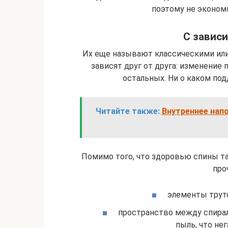
поэтому не эконом
С завис
Их еще называют классическими ил
зависят друг от друга: изменение
остальных. Ни о каком по
Читайте также:
Внутреннее нап
Помимо того, что здоровью спины та
про
элементы трутс
пространство между спирал
пыль, что не