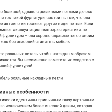
о большой, однако с рояльными петлями далеко
таток такой фурнитуры состоит в том, что она
 ее активно вытесняют другие виды петель. Если
имеют эксплуатационные характеристики, не
й фурнитуры – она хорошо справляется со своим
жно без опасений ставить в мебель.
о рояльных петель, чтобы наглядным образом
личаются. Вы несомненно заметите их сходство с
чной фурнитурой.
ебель рояльные накладные петли
ивные особенности
ктически идентичны привычным глазу карточным
о за исключением более высокой длины, которая
нитуры. Такие петли часто изготавливаются