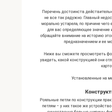
Перечень достоинств действительн
не все так радужно. Главный недос
морально устарела, по причине чего
для вас определяющее значение 
обращайте внимание на историю это
предназначением и ее мо
Ниже вы сможете просмотреть фот
увидеть, какой конструкцией они от
карто
Установленные на м
Конструкт
Рояльные петли по конструкции пра
петлям – у них такое же устройств
существенно больше ширины фур