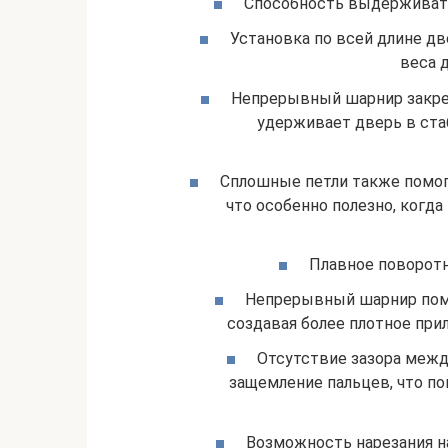
Способность выдерживать
Установка по всей длине д
веса д
Непрерывный шарнир закреп
удерживает дверь в ста
Сплошные петли также помо
что особенно полезно, когд
Плавное поворотн
Непрерывный шарнир помо
создавая более плотное при
Отсутствие зазора межд
защемление пальцев, что п
Возможность нарезания н