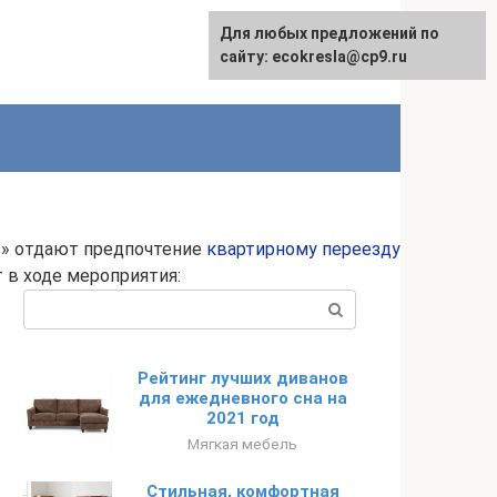
Для любых предложений по
сайту: ecokresla@cp9.ru
в» отдают предпочтение
квартирному переезду
 в ходе мероприятия:
Поиск:
Рейтинг лучших диванов
для ежедневного сна на
2021 год
Мягкая мебель
Стильная, комфортная