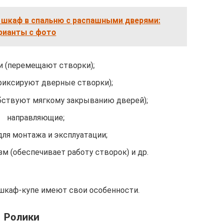
 шкаф в спальню с распашными дверями:
рианты с фото
и (перемещают створки);
фиксируют дверные створки);
бствуют мягкому закрыванию дверей);
направляющие;
для монтажа и эксплуатации;
м (обеспечивает работу створок) и др.
шкаф-купе имеют свои особенности.
Ролики