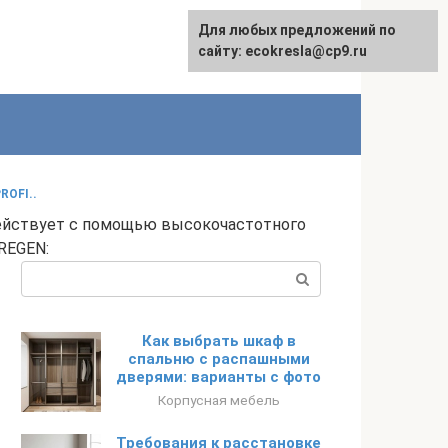
Для любых предложений по
сайту: ecokresla@cp9.ru
ROFI..
йствует с помощью высокочастотного
REGEN:
Поиск:
Как выбрать шкаф в
спальню с распашными
дверями: варианты с фото
Корпусная мебель
Требования к расстановке