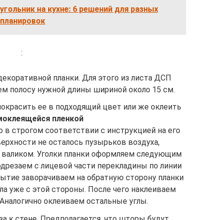
угольник на кухне: 6 решений для разных
планировок
:
декоративной планки. Для этого из листа ДСП
ем полосу нужной длины шириной около 15 см.
окрасить ее в подходящий цвет или же оклеить
моклеящейся пленкой
о в строгом соответствии с инструкцией на его
верхности не осталось пузырьков воздуха,
 валиком. Уголки планки оформляем следующим
одрезаем с лицевой части перекладины по линии
рытие заворачиваем на обратную сторону планки
гла уже с этой стороны. После чего наклеиваем
 Аналогично оклеиваем остальные углы.
а к стене. Предполагается, что шторы будут