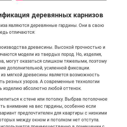
ификация деревянных карнизов
иза являются деревянные гардины. Они в свою
едь отличаются:
роизводства древесины. Высокой прочностью и
чаются модели из твердых пород. Но, изделия,
ов, могут оказаться слишком тяжелыми, поэтому
ие дополнительной, усиленной фиксации.
из мягкой древесины является возможность
сть резных узоров. А современные технологии
ь изделию абсолютно любой оттенок.
репиться к стене или потолку. Выбрав потолочное
ть внимание на вес гардины, особенно если
 вариант предпочтителен для квартиры с низкими
которых между окном и потолком нет отступа.
 используется преимущественно в помещении с