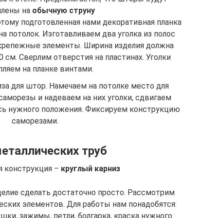
плены на
обычную струну
этому подготовленная нами декоративная планка
на потолок. Изготавливаем два уголка из полос
 крепежные элементы. Ширина изделия должна
10 см. Сверлим отверстия на пластинах. Уголки
пляем на планке винтами.
за для штор. Намечаем на потолке место для
саморезы и надеваем на них уголки, сдвигаем
ясь нужного положения. Фиксируем конструкцию
саморезами.
металлических труб
я конструкция –
круглый карниз
делие сделать достаточно просто. Рассмотрим
еских элементов. Для работы нам понадобятся:
шки, зажимы, петли, болгарка, краска нужного