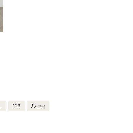
..
123
Далее