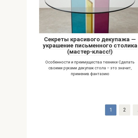
Секреты красивого декупажа —
украшение письменного столика
(мастер-класс!)
Особенности и преимущества техники Сделать
своими руками декупаж стола – это значит,
применив фантазию
Навигация
1
2
.
по
записям