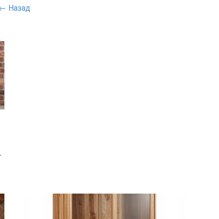
← Назад
—