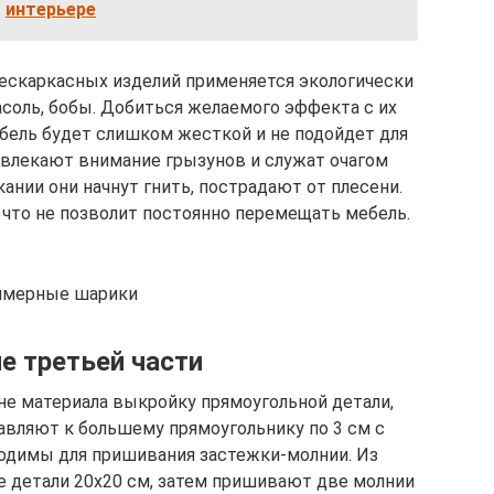
интерьере
бескаркасных изделий применяется экологически
асоль, бобы. Добиться желаемого эффекта с их
бель будет слишком жесткой и не подойдет для
ивлекают внимание грызунов и служат очагом
нии они начнут гнить, пострадают от плесени.
 что не позволит постоянно перемещать мебель.
имерные шарики
е третьей части
не материала выкройку прямоугольной детали,
вляют к большему прямоугольнику по 3 см с
одимы для пришивания застежки-молнии. Из
 детали 20х20 см, затем пришивают две молнии