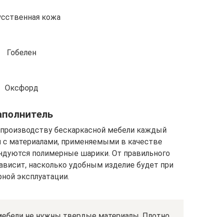
сственная кожа
Гобелен
Оксфорд
аполнитель
о производству бескаркасной мебели каждый
 с материалами, применяемыми в качестве
ендуются полимерные шарики. От правильного
зависит, насколько удобным изделие будет при
рной эксплуатации.
мебели не нужны твердые материалы. Плотно