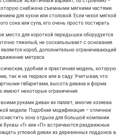
о спинкой. Аскетичный вариант, по строению –
 которую снабжена съемными мягкими частями.
нием для кухни или столовой. Если чехол мягкой
ого сока или супа, его очень просто постирать.
ое место для короткой передышки оборудуется
точно тяжелый, не соскальзывает с основания.
является короб, дополнительно ограничивающий
движение матраса.
сическая, удобная и практичная модель, которую
е, так и на террасе или в саду. Учитывая, что
ртными габаритами, высота дивана и форма
в имеют некоторые ограничения.
воими руками диван из паллет, многие хозяева
кой модели. Подобная модификация – отличное
оснастить зону отдыха для большой компании.
е буквы «Г» или «П» встречаются раздвижные
ащать угловой диван из деревянных поддонов в