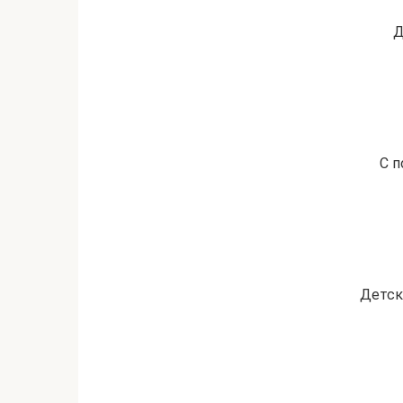
Д
С п
Детск