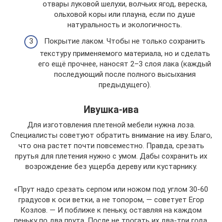
отвары луковой шелухи, волчьих ягод, вереска,
ольховой коры или плауна, если по душе
натуральность и экологичность.
Покрытие лаком. Чтобы не только сохранить
текстуру применяемого материала, но и сделать
его ещё прочнее, наносят 2–3 слоя лака (каждый
последующий после полного высыхания
предыдущего).
Ивушка-ива
Для изготовления плетеной мебели нужна лоза.
Специалисты советуют обратить внимание на иву. Благо,
что она растет почти повсеместно. Правда, срезать
прутья для плетения нужно с умом. Дабы сохранить их
возрождение без ущерба дереву или кустарнику.
«Прут надо срезать серпом или ножом под углом 30-60
градусов к оси ветки, а не топором, — советует Егор
Козлов. — И поближе к пеньку, оставляя на каждом
пеньку по два прута. После не трогать их два-три года,