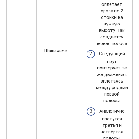
оплетает
сразу по 2
стойки на
нужную
высоту. Так
создаётся
первая полоса.
Шашечное
Следующий
прут
повторяет те
же движения,
вплетаясь
между рядами
первой
полосы.
Аналогично
плетутся
третья и
четвёртая
полосы.