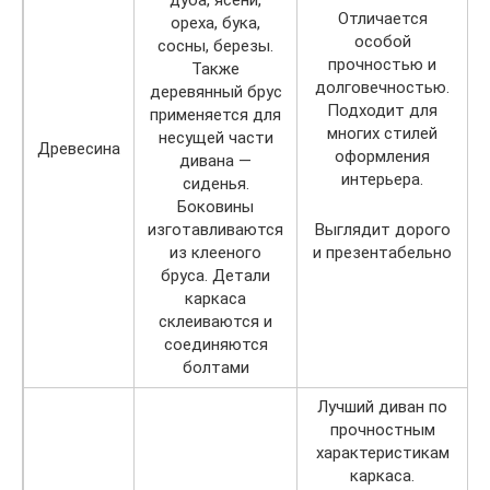
дуба, ясени,
Отличается
ореха, бука,
о
особой
сосны, березы.
и
прочностью и
Также
долговечностью.
деревянный брус
Подходит для
применяется для
многих стилей
несущей части
Древесина
оформления
дивана —
интерьера.
сиденья.
Боковины
изготавливаются
Выглядит дорого
из клееного
и презентабельно
бруса. Детали
каркаса
склеиваются и
соединяются
болтами
Лучший диван по
прочностным
характеристикам
каркаса.