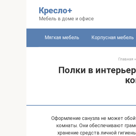
Перейти
Кресло+
к
контенту
Мебель в доме и офисе
Мягкая мебель
Корпусная мебель
Главная
»
Полки в интерье
к
Оформление санузла не может обойт
комнаты. Они обеспечивают грам
хранение средств личной гигиены,