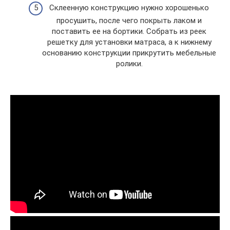
Склеенную конструкцию нужно хорошенько
просушить, после чего покрыть лаком и
поставить ее на бортики. Собрать из реек
решетку для установки матраса, а к нижнему
основанию конструкции прикрутить мебельные
ролики.