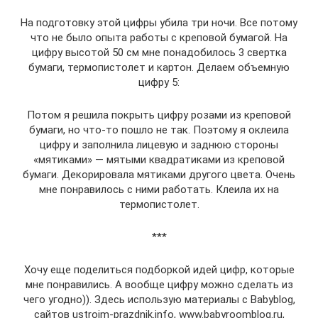
На подготовку этой цифры убила три ночи. Все потому
что не было опыта работы с креповой бумагой. На
цифру высотой 50 см мне понадобилось 3 свертка
бумаги, термопистолет и картон. Делаем объемную
цифру 5:
Потом я решила покрыть цифру розами из креповой
бумаги, но что-то пошло не так. Поэтому я оклеила
цифру и заполнила лицевую и заднюю стороны
«мятиками» — мятыми квадратиками из креповой
бумаги. Декорировала мятиками другого цвета. Очень
мне понравилось с ними работать. Клеила их на
термопистолет.
***
Хочу еще поделиться подборкой идей цифр, которые
мне понравились. А вообще цифру можно сделать из
чего угодно)). Здесь использую материалы с Babyblog,
сайтов ustroim-prazdnik.info, www.babyroomblog.ru,