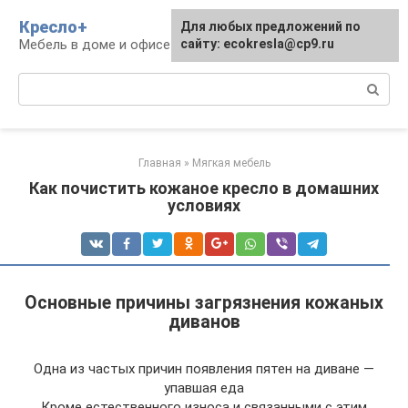
Перейти
Кресло+
Для любых предложений по
к
Мебель в доме и офисе
сайту: ecokresla@cp9.ru
контенту
Поиск:
Главная
»
Мягкая мебель
Как почистить кожаное кресло в домашних
условиях
Основные причины загрязнения кожаных
диванов
Одна из частых причин появления пятен на диване —
упавшая еда
Кроме естественного износа и связанными с этим