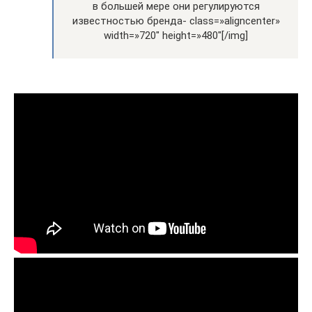
в большей мере они регулируются
известностью бренда- class=»aligncenter»
width=»720″ height=»480″[/img]