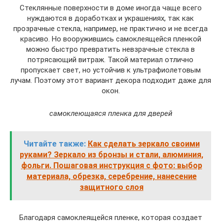
Стеклянные поверхности в доме иногда чаще всего
нуждаются в доработках и украшениях, так как
прозрачные стекла, например, не практично и не всегда
красиво. Но вооружившись самоклеящейся пленкой
можно быстро превратить невзрачные стекла в
потрясающий витраж. Такой материал отлично
пропускает свет, но устойчив к ультрафиолетовым
лучам. Поэтому этот вариант декора подходит даже для
окон.
са
моклеющаяся пленка для двер
ей
Читайте также:
Как сделать зеркало своими
руками? Зеркало из бронзы и стали, алюминия,
фольги. Пошаговая инструкция с фото: выбор
материала, обрезка, серебрение, нанесение
защитного слоя
Благодаря самоклеящейся пленке, которая создает